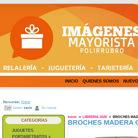
INICIO
QUIENES SOMOS
NUEVO
Bienvenido,
Entrar
Carrito:
vacío
Su cuenta
Inicio
>
LIBRERIA 2026
>
BROCHES MAD
CATEGORÍAS
BROCHES MADERA C
JUGUETES
PORTARETRATOS y