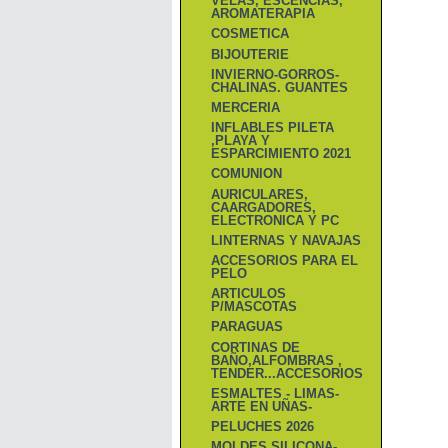
VELAS, ESCENCIAS,
AROMATERAPIA
COSMETICA
BIJOUTERIE
INVIERNO-GORROS-
CHALINAS. GUANTES
MERCERIA
INFLABLES PILETA
,PLAYA Y
ESPARCIMIENTO 2021
COMUNION
AURICULARES,
CAARGADORES,
ELECTRONICA Y PC
LINTERNAS Y NAVAJAS
ACCESORIOS PARA EL
PELO
ARTICULOS
P/MASCOTAS
PARAGUAS
CORTINAS DE
BAÑO,ALFOMBRAS ,
TENDER...ACCESORIOS
ESMALTES - LIMAS-
ARTE EN UÑAS-
PELUCHES 2026
MOLDES SILICONA-