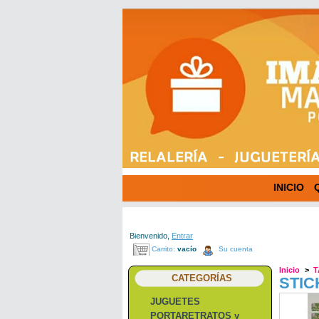
INICIO
Bienvenido,
Entrar
Carrito:
vacío
Su cuenta
Inicio
>
T
CATEGORÍAS
STIC
JUGUETES
PORTARETRATOS y